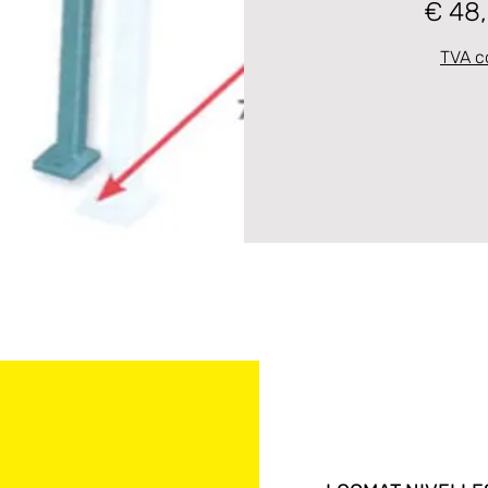
€ 48
TVA c