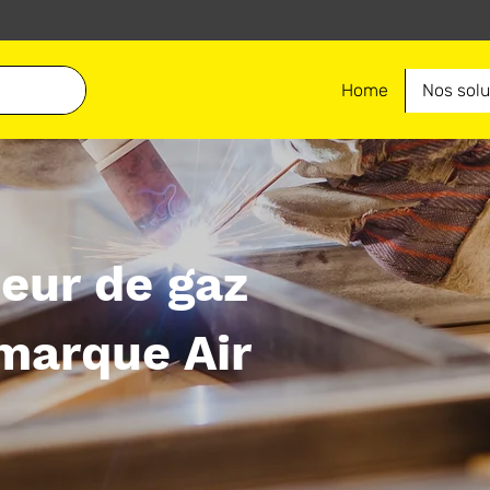
Home
Nos solu
teur de gaz
 marque Air