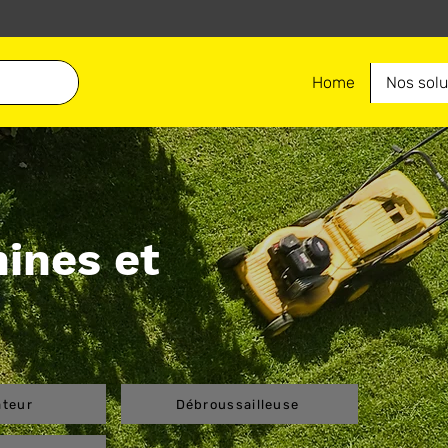
Home
Nos solu
ines et
ateur
Débroussailleuse