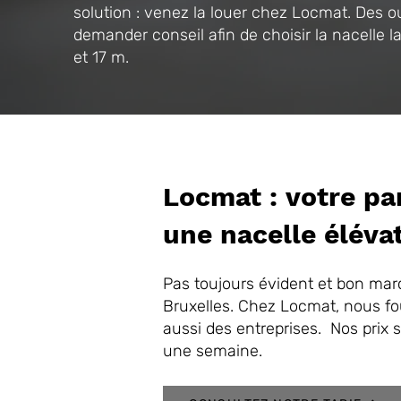
solution : venez la louer chez Locmat. Des ou
demander conseil afin de choisir la nacelle 
et 17 m.
Locmat : votre pa
une nacelle éléva
Pas toujours évident et bon mar
Bruxelles. Chez Locmat, nous four
aussi des entreprises. Nos prix 
une semaine.