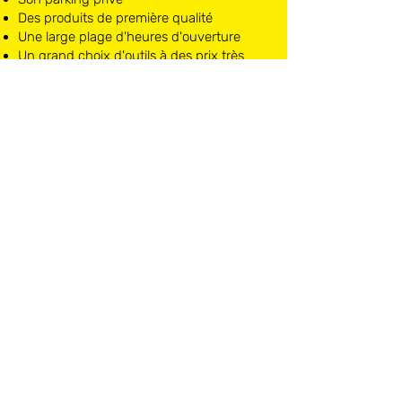
Des produits de première qualité
Une large plage d'heures d'ouverture
Un grand choix d'outils à des prix très
attractifs
LOCMAT NIVELLES
Chaussée de Mons, 10
1400 Nivelles
Lundi - Samedi:
08h30 à 18h30
T
067 84 21 40
BTW BE0452011387