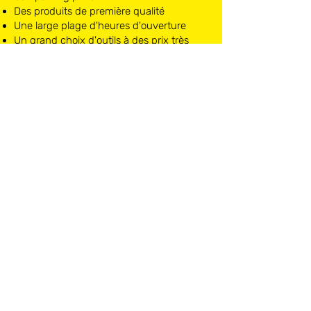
Des produits de première qualité
Une large plage d'heures d'ouverture
Un grand choix d'outils à des prix très
attractifs
LOCMAT NIVELLES
Chaussée de Mons, 10
1400 Nivelles
Lundi - Samedi:
08h30 à 18h30
T
067 84 21 40
BTW BE0452011387