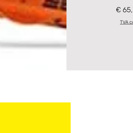
€ 65
TVA c