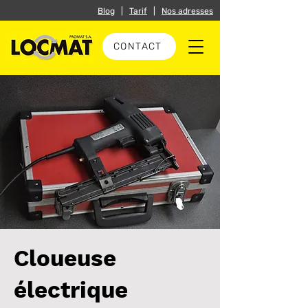
Blog
|
Tarif
|
Nos adresses
CONTACT
Cloueuse
électrique