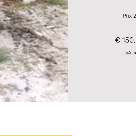
Prix 
€ 150
TVA c